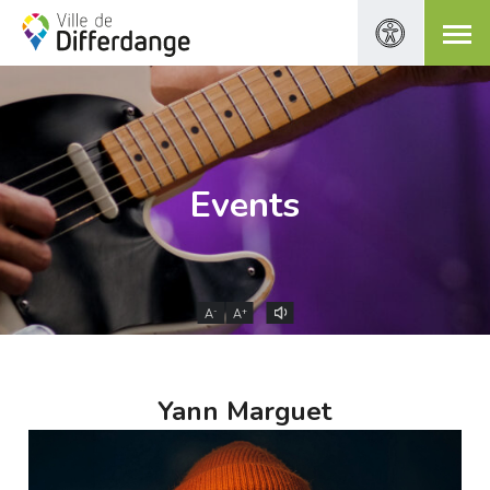
Events
-
+
A
A
Yann Marguet