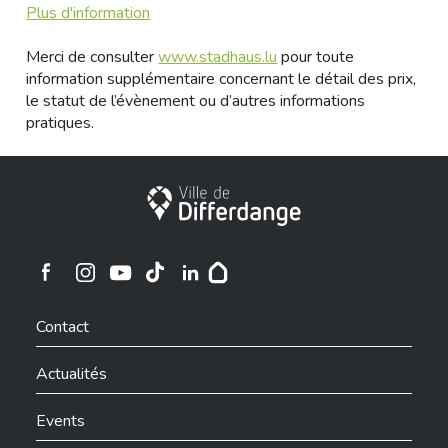
Plus d'information
Merci de consulter
www.stadhaus.lu
pour toute
information supplémentaire concernant le détail des prix,
le statut de l’évènement ou d’autres informations
pratiques.
Ville de Differdange
Ville de Differdange sur Instagram
Ville de Differdange sur Facebook
Ville de Differdange sur YouTube
Ville de Differdange sur TikTok
Ville de Differdange sur Linkedin
Hoplr
Contact
Actualités
Events