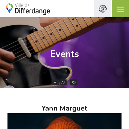
Events
-
+
A
A
Yann Marguet