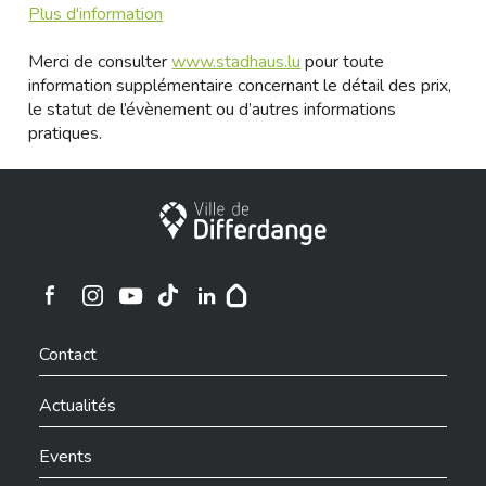
Plus d'information
Merci de consulter
www.stadhaus.lu
pour toute
information supplémentaire concernant le détail des prix,
le statut de l’évènement ou d’autres informations
pratiques.
Ville de Differdange
Ville de Differdange sur Instagram
Ville de Differdange sur Facebook
Ville de Differdange sur YouTube
Ville de Differdange sur TikTok
Ville de Differdange sur Linkedin
Hoplr
Contact
Actualités
Events