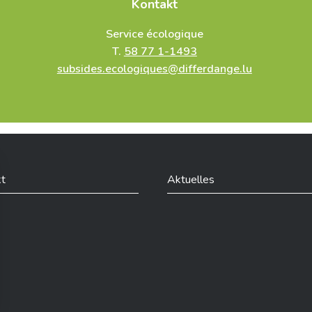
Kontakt
Service écologique
T.
58 77 1-1493
subsides.ecologiques@differdange.lu
t
Aktuelles
din