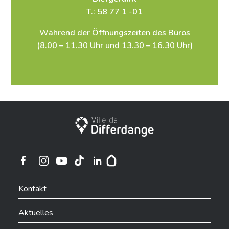
T.: 58 77 1 -01
Während der Öffnungszeiten des Büros
(8.00 – 11.30 Uhr und 13.30 – 16.30 Uhr)
Stadt Differdingen
Ville de Differdange sur Instagram
Ville de Differdange sur Facebook
Ville de Differdange sur YouTube
Ville de Differdange sur TikTok
Ville de Differdange sur Linkedin
Hoplr
Kontakt
Aktuelles