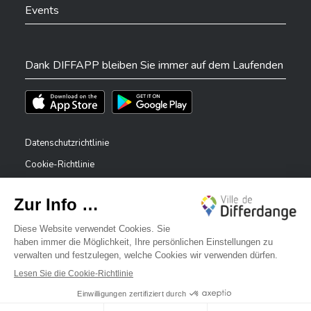
Events
Dank DIFFAPP bleiben Sie immer auf dem Laufenden
Téléchargez l'app sur l'App Store
Téléchargez l'app sur Play Store
Datenschutzrichtlinie
Cookie-Richtlinie
Rechtliche Hinweise
Erklärung zur Barrierefreiheit
✕
Meldesystem – Whistleblower
Bonjour, comment puis-je vous aider ?
©2026 Alle Rechte vorbehalten . Stadt Differdingen
Digitalised by