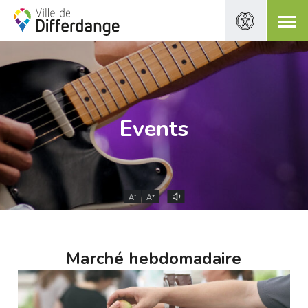
Events
-
+
A
A
Marché hebdomadaire