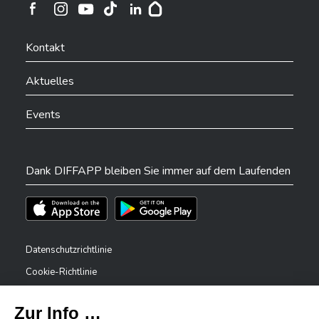
Ville de Differdange sur Instagram
Ville de Differdange sur Facebook
Ville de Differdange sur YouTube
Ville de Differdange sur TikTok
Ville de Differdange sur Linkedin
Hoplr
Kontakt
Aktuelles
Events
Dank DIFFAPP bleiben Sie immer auf dem Laufenden
Téléchargez l'app sur l'App Store
Téléchargez l'app sur Play Store
Datenschutzrichtlinie
Cookie-Richtlinie
Rechtliche Hinweise
Erklärung zur Barrierefreiheit