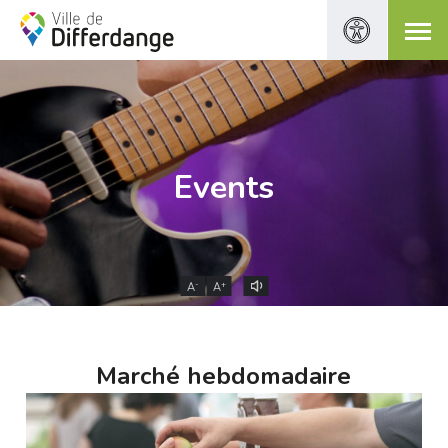
Events
-
+
A
A
Marché hebdomadaire