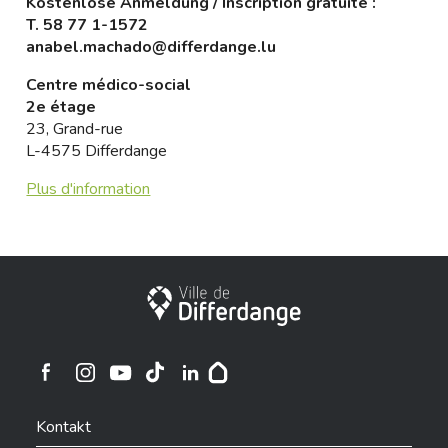
Kostenlose Anmeldung / Inscription gratuite :
T.
58 77 1-1572
anabel.machado@differdange.lu
Centre médico-social
2e étage
23, Grand-rue
L-4575 Differdange
Plus d'information
Stadt Differdingen
Ville de Differdange sur Instagram
Ville de Differdange sur Facebook
Ville de Differdange sur YouTube
Ville de Differdange sur TikTok
Ville de Differdange sur Linkedin
Hoplr
Kontakt