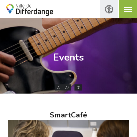
Events
-
+
A
A
SmartCafé