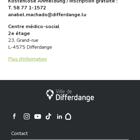
Kostenlose Anmeldung / Inscription gratuite :
T.
58 77 1-1572
anabel.machado@differdange.lu
Centre médico-social
2e étage
23, Grand-rue
L-4575 Differdange
Plus d'information
City of Differdange
Ville de Differdange sur Instagram
Ville de Differdange sur Facebook
Ville de Differdange sur YouTube
Ville de Differdange sur TikTok
Ville de Differdange sur Linkedin
Hoplr
Contact