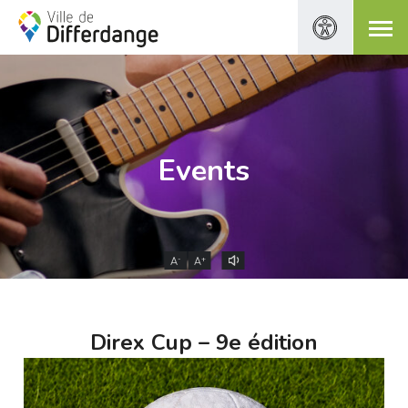
Events
-
+
A
A
Direx Cup – 9e édition