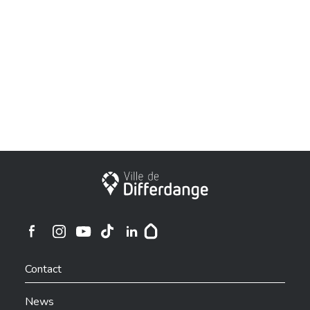
City of Differdange
Ville de Differdange sur Instagram
Ville de Differdange sur Facebook
Ville de Differdange sur YouTube
Ville de Differdange sur TikTok
Ville de Differdange sur Linkedin
Hoplr
Contact
News