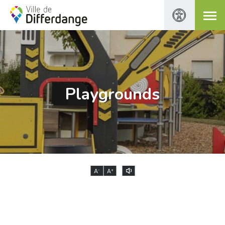
Playgrounds
-
+
A
A