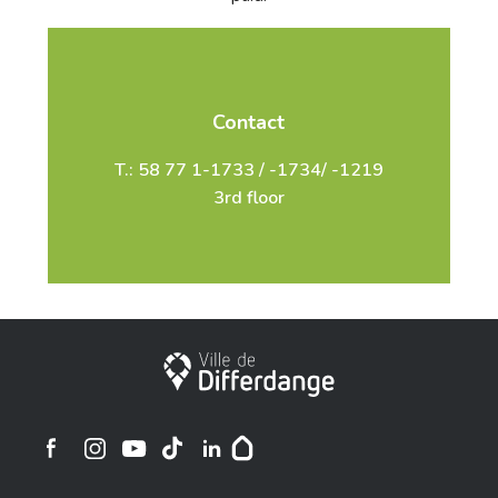
Contact
T.: 58 77 1-1733 / -1734/ -1219
3rd floor
City of Differdange
Ville de Differdange sur Instagram
Ville de Differdange sur Facebook
Ville de Differdange sur YouTube
Ville de Differdange sur TikTok
Ville de Differdange sur Linkedin
Hoplr