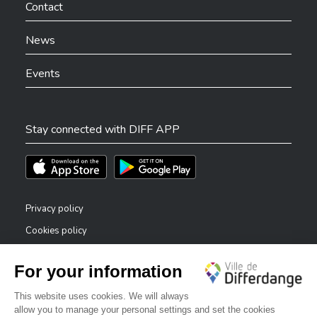
Contact
News
Events
Stay connected with DIFF APP
Téléchargez l'app sur l'App Store
Téléchargez l'app sur Play Store
Privacy policy
Cookies policy
Legal notice
Accessibility statement
✕
Reporting system — whistleblowers
Bonjour, comment puis-je vous aider ?