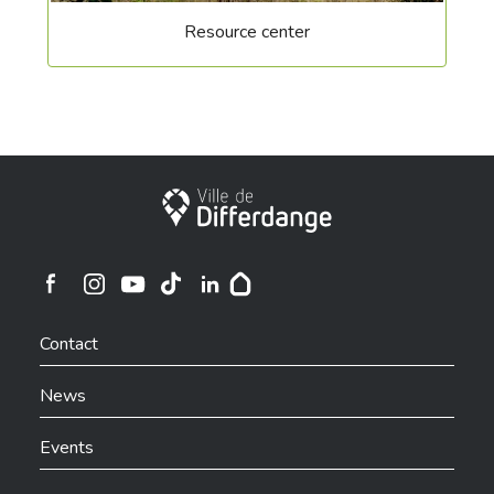
Resource center
City of Differdange
Ville de Differdange sur Instagram
Ville de Differdange sur Facebook
Ville de Differdange sur YouTube
Ville de Differdange sur TikTok
Ville de Differdange sur Linkedin
Hoplr
Contact
News
Events