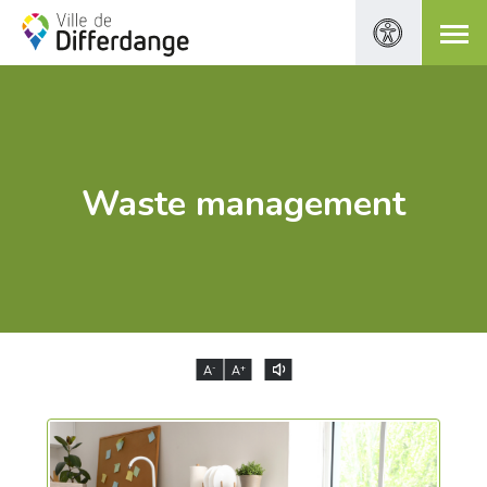
Waste management
-
+
A
A