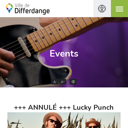
Events
-
+
A
A
+++ ANNULÉ +++ Lucky Punch