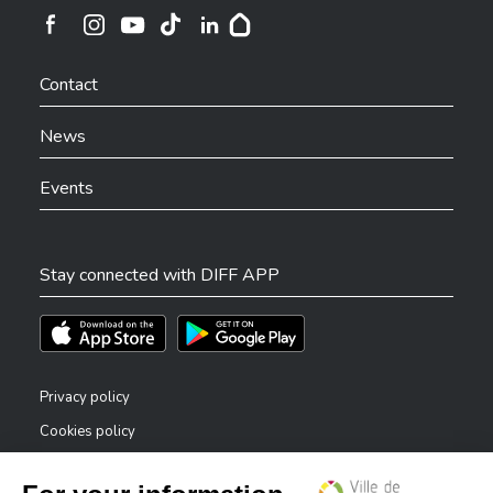
Ville de Differdange sur Instagram
Ville de Differdange sur Facebook
Ville de Differdange sur YouTube
Ville de Differdange sur TikTok
Ville de Differdange sur Linkedin
Hoplr
Contact
News
Events
Stay connected with DIFF APP
Téléchargez l'app sur l'App Store
Téléchargez l'app sur Play Store
Privacy policy
Cookies policy
Legal notice