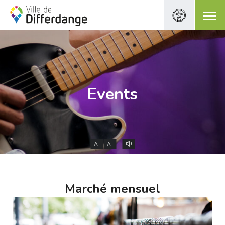
Events
-
+
A
A
Marché mensuel