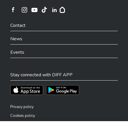
Ville de Differdange sur Instagram
Ville de Differdange sur Facebook
Ville de Differdange sur YouTube
Ville de Differdange sur TikTok
Ville de Differdange sur Linkedin
Hoplr
Contact
News
Events
Stay connected with DIFF APP
Téléchargez l'app sur l'App Store
Téléchargez l'app sur Play Store
Privacy policy
Cookies policy
Legal notice