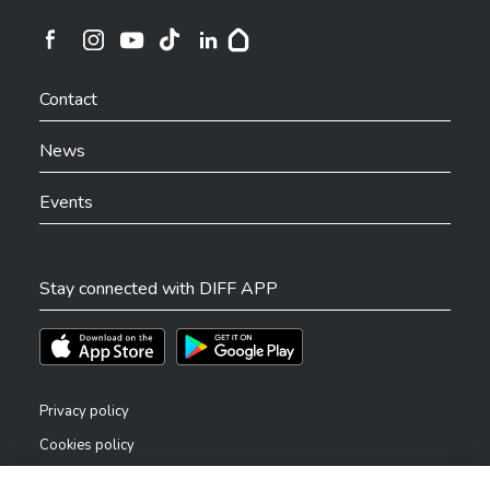
Ville de Differdange sur Instagram
Ville de Differdange sur Facebook
Ville de Differdange sur YouTube
Ville de Differdange sur TikTok
Ville de Differdange sur Linkedin
Hoplr
Contact
News
Events
Stay connected with DIFF APP
Téléchargez l'app sur l'App Store
Téléchargez l'app sur Play Store
Privacy policy
Cookies policy
Legal notice