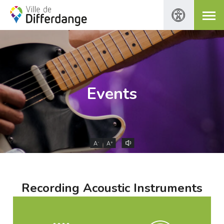
Events
-
+
A
A
Recording Acoustic Instruments