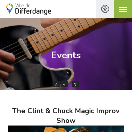
Events
-
+
A
A
The Clint & Chuck Magic Improv
Show