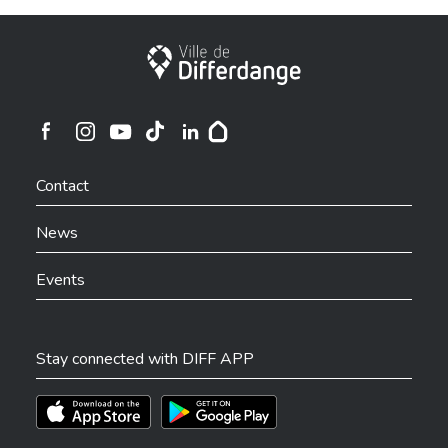
City of Differdange
Ville de Differdange sur Instagram
Ville de Differdange sur Facebook
Ville de Differdange sur YouTube
Ville de Differdange sur TikTok
Ville de Differdange sur Linkedin
Hoplr
Contact
News
Events
Stay connected with DIFF APP
Téléchargez l'app sur l'App Store
Téléchargez l'app sur Play Store