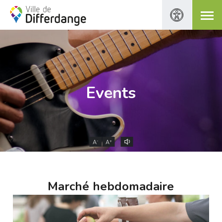
Events
-
+
A
A
Marché hebdomadaire