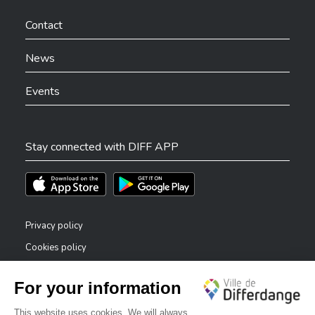
Ville de Differdange sur Facebook
Ville de Differdange sur YouTube
Ville de Differdange sur TikTok
Ville de Differdange sur Linkedin
Hoplr
Contact
News
Events
Stay connected with DIFF APP
Téléchargez l'app sur l'App Store
Téléchargez l'app sur Play Store
Privacy policy
Cookies policy
Legal notice
Accessibility statement
✕
Reporting system — whistleblowers