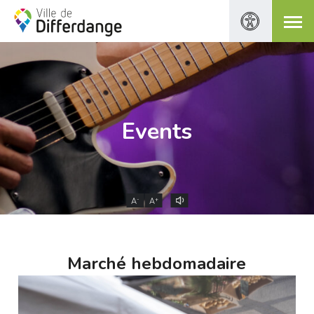
Events
-
+
A
A
Marché hebdomadaire