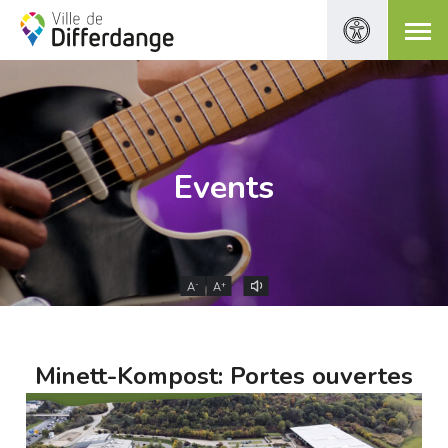
Events
-
+
A
A
Minett-Kompost: Portes ouvertes