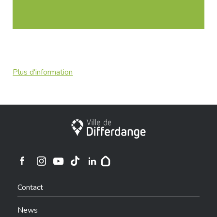
Plus d'information
City of Differdange
Ville de Differdange sur Instagram
Ville de Differdange sur Facebook
Ville de Differdange sur YouTube
Ville de Differdange sur TikTok
Ville de Differdange sur Linkedin
Hoplr
Contact
News