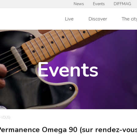
News
Events
DIFFMAG
Live
Discover
The cit
Events
-VOUS)
Permanence Omega 90 (sur rendez-vous