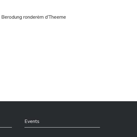
tis Berodung ronderëm d’Theeme
Events