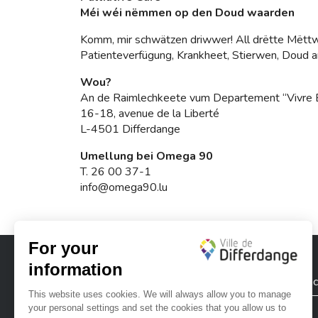
Méi wéi nëmmen op den Doud waarden
Komm, mir schwätzen driwwer! All drëtte Mët
Patienteverfügung, Krankheet, Stierwen, Doud a
Wou?
An de Raimlechkeete vum Departement “Vivre
16-18, avenue de la Liberté
L-4501 Differdange
Umellung bei Omega 90
T.
26 00 37-1
info@omega90.lu
City of Differdange
Contac