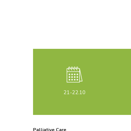
21-22
.10
Palliative Care