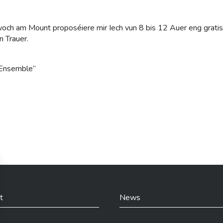
twoch am Mount proposéiere mir Iech vun 8 bis 12 Auer eng gra
n Trauer.
 Ensemble”
t
News