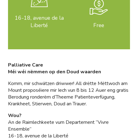
16-18, avenue de la
Liberté
Free
Palliative Care
Méi wéi nëmmen op den Doud waarden
Komm, mir schwätzen driwwer! All drëtte Mëttwoch am
Mount proposéiere mir Iech vun 8 bis 12 Auer eng gratis
Berodung ronderëm d’Theeme Patienteverfügung,
Krankheet, Stierwen, Doud an Trauer.
Wou?
An de Raimlechkeete vum Departement “Vivre
Ensemble”
16-18, avenue de la Liberté