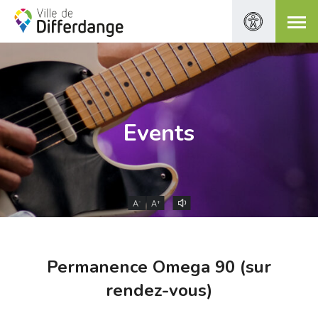
Events
-
+
A
A
Permanence Omega 90 (sur
rendez-vous)