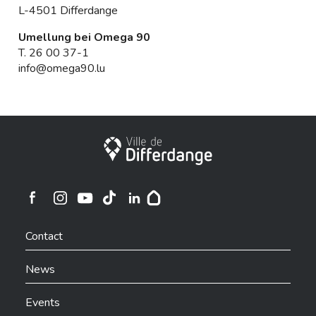
L-4501 Differdange
Umellung bei Omega 90
T.
26 00 37-1
info@omega90.lu
City of Differdange
Ville de Differdange sur Instagram
Ville de Differdange sur Facebook
Ville de Differdange sur YouTube
Ville de Differdange sur TikTok
Ville de Differdange sur Linkedin
Hoplr
Contact
News
Events