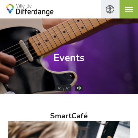
Events
-
+
A
A
SmartCafé