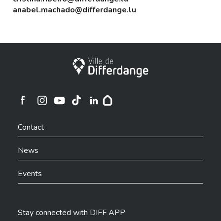
anabel.machado@differdange.lu
City of Differdange
Ville de Differdange sur Instagram
Ville de Differdange sur Facebook
Ville de Differdange sur YouTube
Ville de Differdange sur TikTok
Ville de Differdange sur Linkedin
Hoplr
Contact
News
Events
Stay connected with DIFF APP