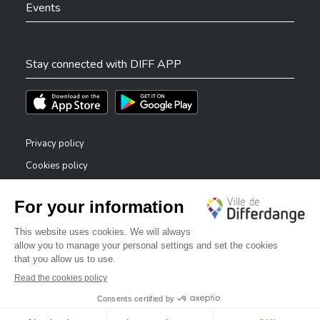
Events
Stay connected with DIFF APP
Téléchargez l'app sur l'App Store
Téléchargez l'app sur Play Store
Privacy policy
Cookies policy
Legal notice
Accessibility statement
✕
Reporting system — whistleblowers
Bonjour, comment puis-je vous aider ?
©2026 All rights reserved . City of Differdange
Digitalised by