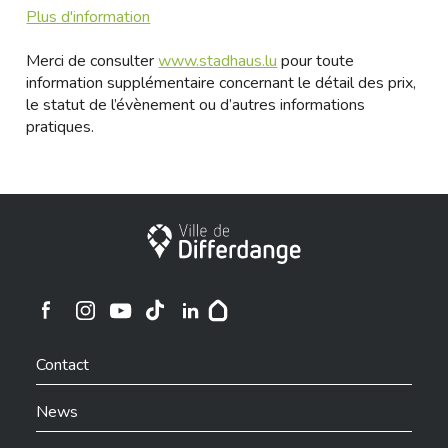
Plus d'information
Merci de consulter
www.stadhaus.lu
pour toute
information supplémentaire concernant le détail des prix,
le statut de l’évènement ou d’autres informations
pratiques.
City of Differdange
Ville de Differdange sur Instagram
Ville de Differdange sur Facebook
Ville de Differdange sur YouTube
Ville de Differdange sur TikTok
Ville de Differdange sur Linkedin
Hoplr
Contact
News