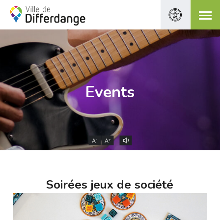
Events
-
+
A
A
Soirées jeux de société