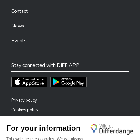
Ville de Differdange sur Facebook
Ville de Differdange sur YouTube
Ville de Differdange sur TikTok
Ville de Differdange sur Linkedin
Hoplr
Contact
News
Events
Stay connected with DIFF APP
Téléchargez l'app sur l'App Store
Téléchargez l'app sur Play Store
Privacy policy
Cookies policy
Legal notice
Accessibility statement
✕
Reporting system — whistleblowers