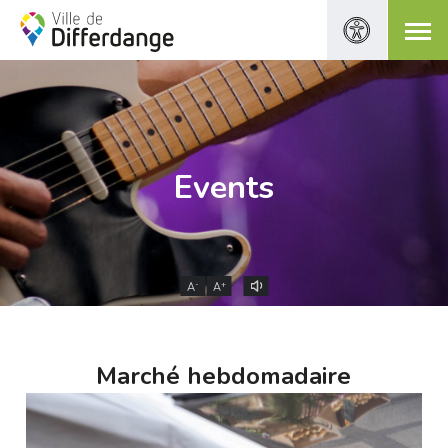
Events
-
+
A
A
Marché hebdomadaire