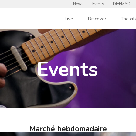
News
Events
DIFFMAG
Live
Discover
The cit
Events
Marché hebdomadaire