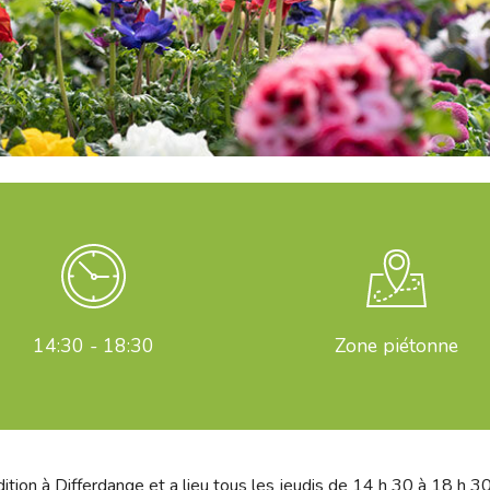
14:30 - 18:30
Zone piétonne
on à Differdange et a lieu tous les jeudis de 14 h 30 à 18 h 30. I