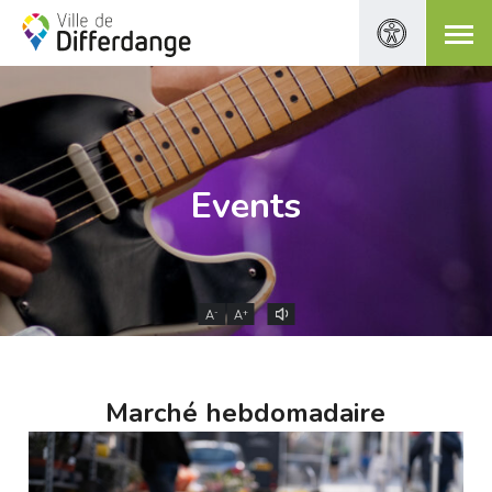
Events
-
+
A
A
Marché hebdomadaire