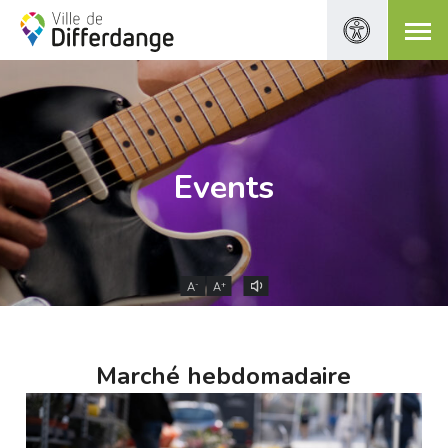
Events
-
+
A
A
Marché hebdomadaire