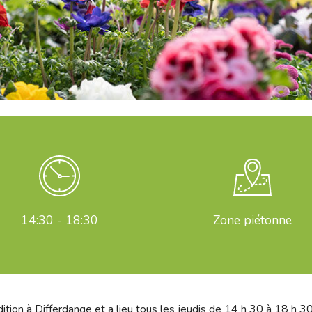
14:30 - 18:30
Zone piétonne
on à Differdange et a lieu tous les jeudis de 14 h 30 à 18 h 30. I