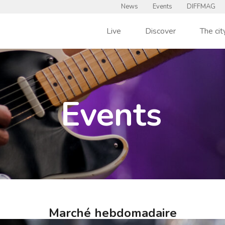
News
Events
DIFFMAG
Live
Discover
The cit
Events
Marché hebdomadaire