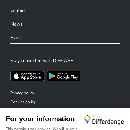
Ville de Differdange sur Facebook
Ville de Differdange sur YouTube
Ville de Differdange sur TikTok
Ville de Differdange sur Linkedin
Hoplr
Contact
News
Events
Stay connected with DIFF APP
Téléchargez l'app sur l'App Store
Téléchargez l'app sur Play Store
Privacy policy
Cookies policy
Legal notice
Accessibility statement
✕
Reporting system — whistleblowers