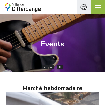
Events
-
+
A
A
Marché hebdomadaire