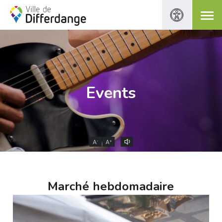
Events
-
+
A
A
Marché hebdomadaire