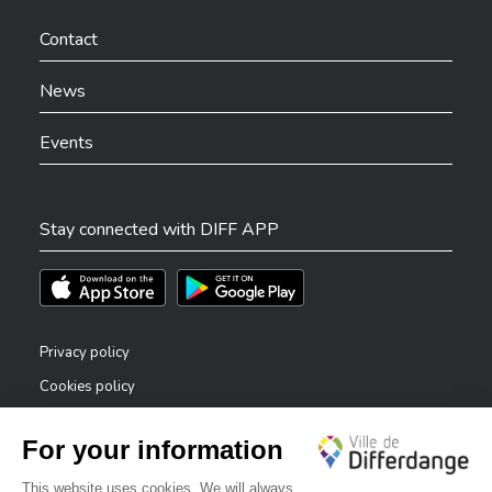
Ville de Differdange sur Facebook
Ville de Differdange sur YouTube
Ville de Differdange sur TikTok
Ville de Differdange sur Linkedin
Hoplr
Contact
News
Events
Stay connected with DIFF APP
Téléchargez l'app sur l'App Store
Téléchargez l'app sur Play Store
Privacy policy
Cookies policy
Legal notice
Accessibility statement
✕
Reporting system — whistleblowers