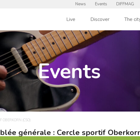
News
Events
DIFFMAG
Live
Discover
The cit
Events
IF OBERKORN (CSO)
lée générale : Cercle sportif Oberkor