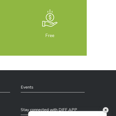
Free
Events
Stay connected with DIFF APP
✕