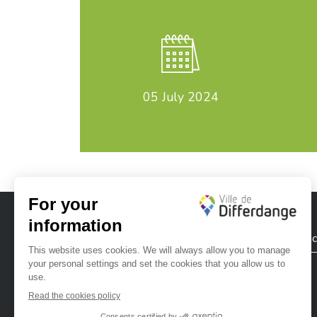
05
July 2024
City of Differdange
Contac
Ville de Differdange sur Instagram
Ville de Differdange sur Facebook
Ville de Differdange sur YouTube
Ville de Differdange sur TikTok
Ville de Differdange sur Linke
Hoplr