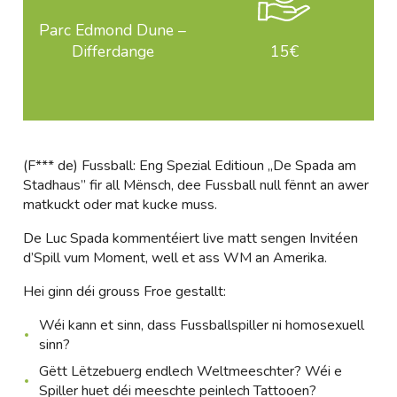
Parc Edmond Dune –
Differdange
15€
(F*** de) Fussball: Eng Spezial Editioun „De Spada am
Stadhaus” fir all Mënsch, dee Fussball null fënnt an awer
matkuckt oder mat kucke muss.
De Luc Spada kommentéiert live matt sengen Invitéen
d’Spill vum Moment, well et ass WM an Amerika.
Hei ginn déi grouss Froe gestallt:
Wéi kann et sinn, dass Fussballspiller ni homosexuell
sinn?
Gëtt Lëtzebuerg endlech Weltmeeschter? Wéi e
Spiller huet déi meeschte peinlech Tattooen?