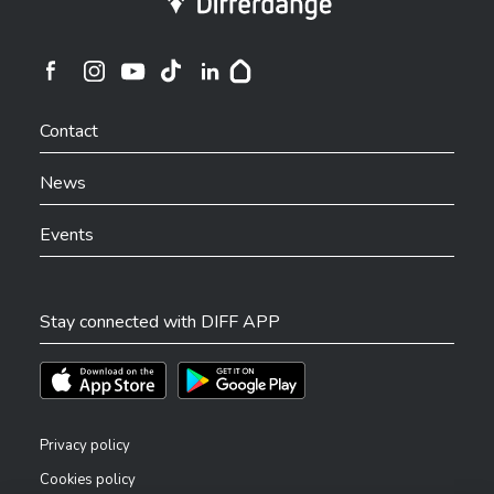
Ville de Differdange sur Instagram
Ville de Differdange sur Facebook
Ville de Differdange sur YouTube
Ville de Differdange sur TikTok
Ville de Differdange sur Linkedin
Hoplr
Contact
News
Events
Stay connected with DIFF APP
Téléchargez l'app sur l'App Store
Téléchargez l'app sur Play Store
Privacy policy
Cookies policy