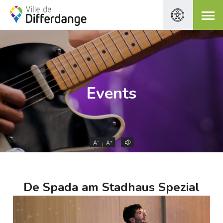
Events
-
+
A
A
De Spada am Stadhaus Spezial