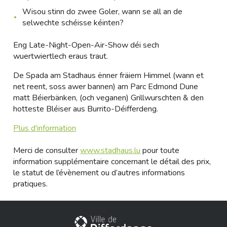
Wisou stinn do zwee Goler, wann se all an de
selwechte schéisse kéinten?
Eng Late-Night-Open-Air-Show déi sech
wuertwiertlech eraus traut.
De Spada am Stadhaus ënner fräiem Himmel (wann et
net reent, soss awer bannen) am Parc Edmond Dune
matt Béierbänken, (och veganen) Grillwurschten & den
hotteste Bléiser aus Burrito-Déifferdeng.
Plus d'information
Merci de consulter
www.stadhaus.lu
pour toute
information supplémentaire concernant le détail des prix,
le statut de l’évènement ou d’autres informations
pratiques.
City of Differdange