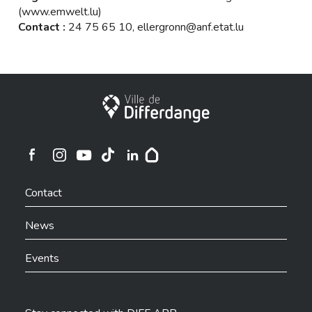
(
www.emwelt.lu
)
Contact :
24 75 65 10,
ellergronn@anf.etat.lu
City of Differdange
Ville de Differdange sur Instagram
Ville de Differdange sur Facebook
Ville de Differdange sur YouTube
Ville de Differdange sur TikTok
Ville de Differdange sur Linkedin
Hoplr
Contact
News
Events