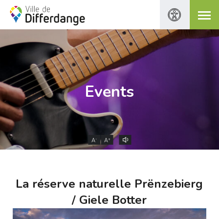
Events
-
+
A
A
La réserve naturelle Prënzebierg
/ Giele Botter