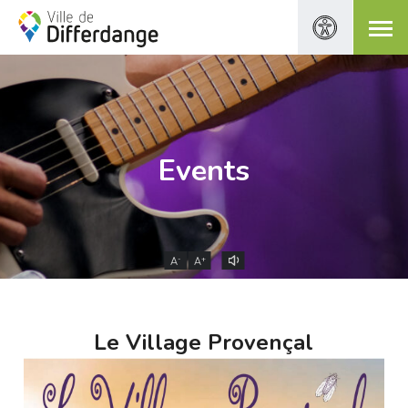
Events
-
+
A
A
Le Village Provençal