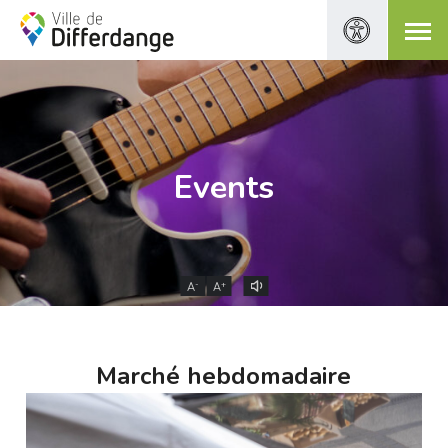
Events
-
+
A
A
Marché hebdomadaire