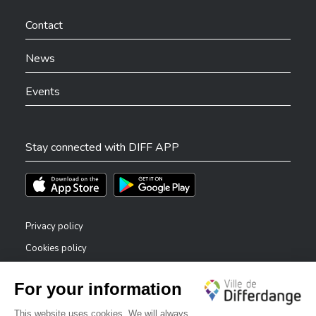
Ville de Differdange sur Facebook
Ville de Differdange sur YouTube
Ville de Differdange sur TikTok
Ville de Differdange sur Linkedin
Hoplr
Contact
News
Events
Stay connected with DIFF APP
Téléchargez l'app sur l'App Store
Téléchargez l'app sur Play Store
Privacy policy
Cookies policy
Legal notice
Accessibility statement
✕
Reporting system — whistleblowers