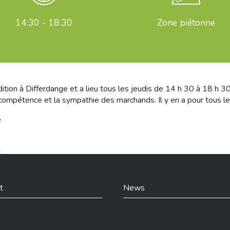
14:30 - 18:30
Zone piétonne
on à Differdange et a lieu tous les jeudis de 14 h 30 à 18 h 30. I
 compétence et la sympathie des marchands. Il y en a pour tous le
e
t
News