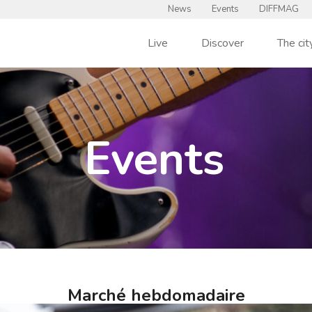
News
Events
DIFFMAG
Live
Discover
The cit
Events
Marché hebdomadaire