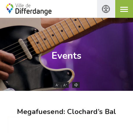
Events
-
+
A
A
Megafuesend: Clochard’s Bal