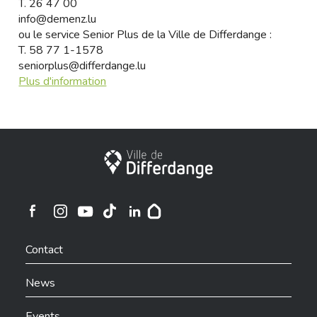
T.
26 47 00
info@demenz.lu
ou le service Senior Plus de la Ville de Differdange :
T.
58 77 1-1578
seniorplus@differdange.lu
Plus d'information
City of Differdange
Ville de Differdange sur Instagram
Ville de Differdange sur Facebook
Ville de Differdange sur YouTube
Ville de Differdange sur TikTok
Ville de Differdange sur Linkedin
Hoplr
Contact
News
Events