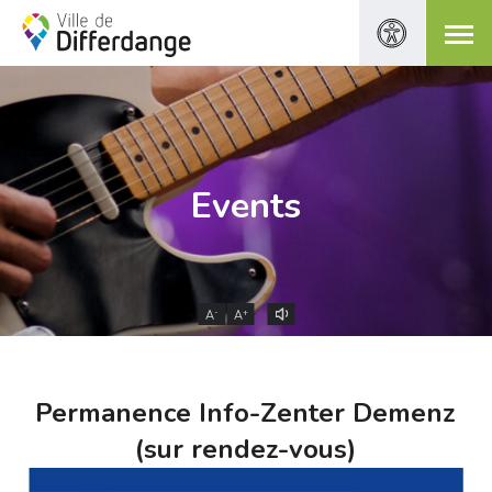
Events
-
+
A
A
Permanence Info-Zenter Demenz
(sur rendez-vous)