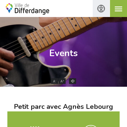
Events
-
+
A
A
Petit parc avec Agnès Lebourg