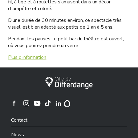
fil, à tige et à roulettes s’amusent dans un décor
champêtre et coloré.
D’une durée de 30 minutes environ, ce spectacle très
visuel, est bien adapté aux petits de 1 an à 5 ans.
Pendant les pauses, le petit bar du théâtre est ouvert,
où vous pourrez prendre un verre
Plus d'information
City of Differdange
Ville de Differdange sur Instagram
Ville de Differdange sur Facebook
Ville de Differdange sur YouTube
Ville de Differdange sur TikTok
Ville de Differdange sur Linkedin
Hoplr
Contact
News