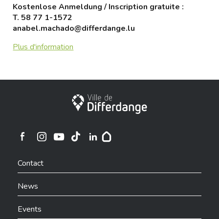
Kostenlose Anmeldung / Inscription gratuite :
T.
58 77 1-1572
anabel.machado@differdange.lu
Plus d'information
City of Differdange
Ville de Differdange sur Instagram
Ville de Differdange sur Facebook
Ville de Differdange sur YouTube
Ville de Differdange sur TikTok
Ville de Differdange sur Linkedin
Hoplr
Contact
News
Events