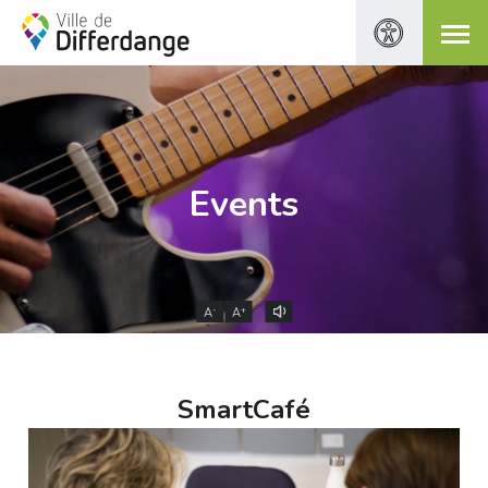
Events
-
+
A
A
SmartCafé