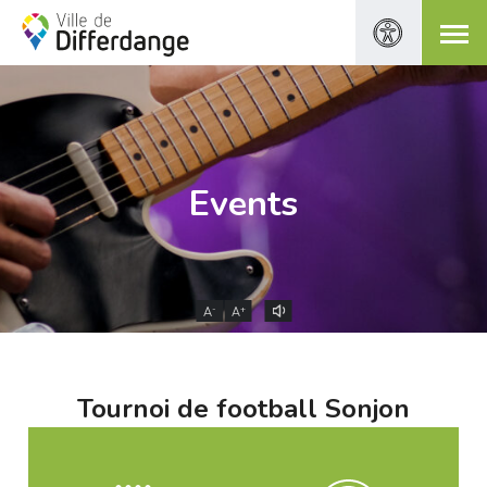
Events
-
+
A
A
Tournoi de football Sonjon