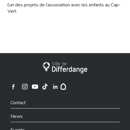
l’un des projets de l’association avec les enfants au Cap-
Vert.
City of Differdange
Ville de Differdange sur Instagram
Ville de Differdange sur Facebook
Ville de Differdange sur YouTube
Ville de Differdange sur TikTok
Ville de Differdange sur Linkedin
Hoplr
Contact
News
Events