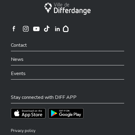
City of Differdange
Ville de Differdange sur Instagram
Ville de Differdange sur Facebook
Ville de Differdange sur YouTube
Ville de Differdange sur TikTok
Ville de Differdange sur Linkedin
Hoplr
Contact
News
Events
Stay connected with DIFF APP
Téléchargez l'app sur l'App Store
Téléchargez l'app sur Play Store
Privacy policy