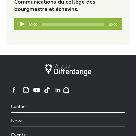
Communications du collège des
bourgmestre et échevins.
Audio
00:00
00:00
Player
City of Differdange
Ville de Differdange sur Instagram
Ville de Differdange sur Facebook
Ville de Differdange sur YouTube
Ville de Differdange sur TikTok
Ville de Differdange sur Linkedin
Hoplr
Contact
News
Events