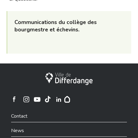
Communications du collège des
bourgmestre et échevins.
City of Differdange
Ville de Differdange sur Instagram
Ville de Differdange sur Facebook
Ville de Differdange sur YouTube
Ville de Differdange sur TikTok
Ville de Differdange sur Linkedin
Hoplr
Contact
News