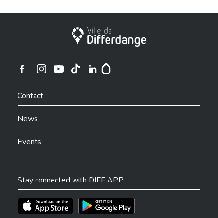
City of Differdange
Ville de Differdange sur Instagram
Ville de Differdange sur Facebook
Ville de Differdange sur YouTube
Ville de Differdange sur TikTok
Ville de Differdange sur Linkedin
Hoplr
Contact
News
Events
Stay connected with DIFF APP
Téléchargez l'app sur l'App Store
Téléchargez l'app sur Play Store