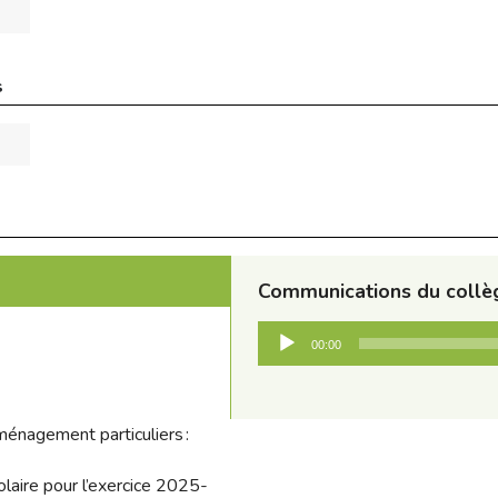
s
Communications du collèg
Audio
00:00
Player
énagement particuliers :
laire pour l’exercice 2025-