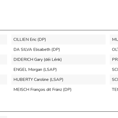
CILLIEN Eric (DP)
MU
DA SILVA Elisabeth (DP)
OL
DIDERICH Gary (déi Lénk)
PR
ENGEL Morgan (LSAP)
SC
HUBERTY Caroline (LSAP)
SC
MEISCH François dit Fränz (DP)
TE