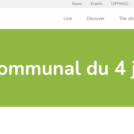
News
Events
DIFFMAG
Live
Discover
The cit
communal du 4 