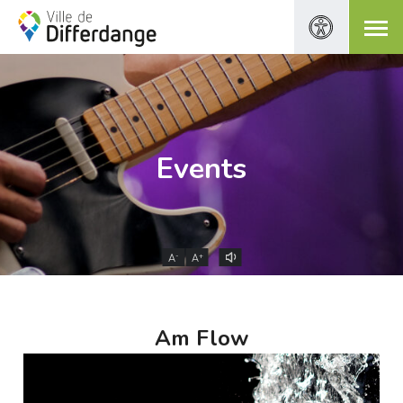
Events
-
+
A
A
Am Flow