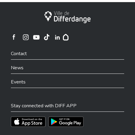
City of Differdange
Ville de Differdange sur Instagram
Ville de Differdange sur Facebook
Ville de Differdange sur YouTube
Ville de Differdange sur TikTok
Ville de Differdange sur Linkedin
Hoplr
Contact
News
Events
Stay connected with DIFF APP
Téléchargez l'app sur l'App Store
Téléchargez l'app sur Play Store