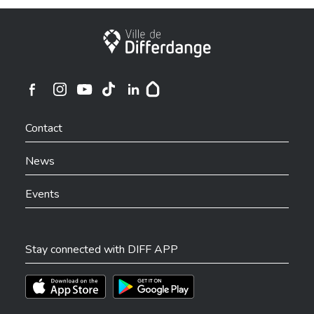
City of Differdange
Ville de Differdange sur Instagram
Ville de Differdange sur Facebook
Ville de Differdange sur YouTube
Ville de Differdange sur TikTok
Ville de Differdange sur Linkedin
Hoplr
Contact
News
Events
Stay connected with DIFF APP
Téléchargez l'app sur l'App Store
Téléchargez l'app sur Play Store