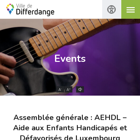
Events
-
+
A
A
Assemblée générale : AEHDL –
Aide aux Enfants Handicapés et
Défavorisés de Luxembourg