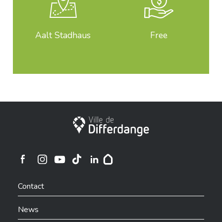
Aalt Stadhaus
Free
City of Differdange
Ville de Differdange sur Instagram
Ville de Differdange sur Facebook
Ville de Differdange sur YouTube
Ville de Differdange sur TikTok
Ville de Differdange sur Linkedin
Hoplr
Contact
News