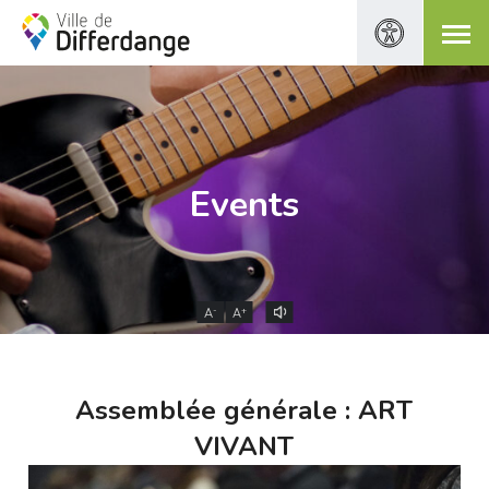
Events
-
+
A
A
Assemblée générale : ART
VIVANT