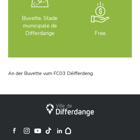
Buvette, Stade
municipale de
Differdange
Free
An der Buvette vum FC03 Déifferdeng
City of Differdange
Ville de Differdange sur Instagram
Ville de Differdange sur Facebook
Ville de Differdange sur YouTube
Ville de Differdange sur TikTok
Ville de Differdange sur Linkedin
Hoplr