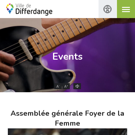
Events
-
+
A
A
Assemblée générale Foyer de la
Femme